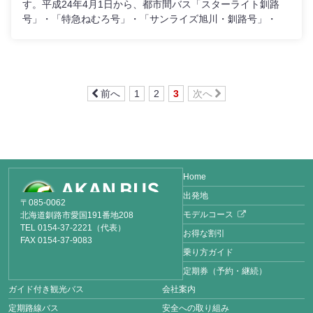
す。平成24年4月1日から、都市間バス「スターライト釧路
号」・「特急ねむろ号」・「サンライズ旭川・釧路号」・
「特急 釧北号」へのペット（愛玩小動物）持込について、お
断りさせていただくことになりましたので、ご理解をお願い
致します。詳細は下記PDFファイルをご覧ください。
前へ
1
2
3
次へ
Home
出発地
〒085-0062
モデルコース
北海道釧路市愛国191番地208
TEL 0154-37-2221（代表）
お得な割引
FAX 0154-37-9083
乗り方ガイド
定期券（予約・継続）
ガイド付き観光バス
会社案内
定期路線バス
安全への取り組み