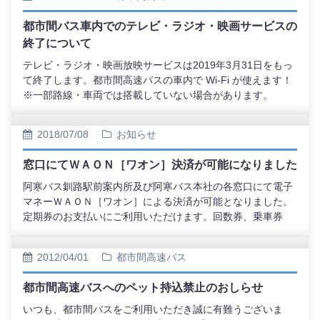
都市間バス車内でのテレビ・ラジオ・映画サービスの
終了について
テレビ・ラジオ・映画放映サービスは2019年3月31日をもっ
て終了します。都市間高速バスの車内で Wi-Fi が使えます！
※一部路線・車両では搭載していない場合があります。
2018/07/08
お知らせ
窓口にてＷＡＯＮ［ワオン］決済が可能になりました
阿寒バス釧路駅前案内所及び阿寒バス本社の各窓口にて電子
マネーＷＡＯＮ［ワオン］による決済が可能となりました。
定期券のお支払いにご利用いただけます。回数券、乗車券
（都市間バス等）は決済不可となっております。チャージも
可能となっております。（但し、チャージ後の返金は不可）
2012/04/01
都市間高速バス
是非、ご利用ください。
都市間高速バスへのペット持込禁止のおしらせ
いつも、都市間バスをご利用いただき誠に有難うございま