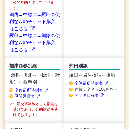
公的補助を受けておりま
す。
釧路→中標津→羅臼の便
利なWebチケット購入
は
こちら
羅臼→中標津→釧路の便
利なWebチケット購入
は
こちら
標津西春別線
知円別線
標津⇔川北⇔中標津⇔計
羅臼⇔岩見橋詰⇔相泊
根別⇔西春別
全停留所時刻表
運賃：全区間100円均一
全停留所時刻表
区間キロ程表
区間運賃表
生活交通路線として指定を
受けており、公的補助を受
けております。