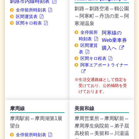
釧路市内線時刻表
釧路⇔釧路空港⇔鶴公園
全停留所時刻表
⇔阿寒町⇔丹頂の里⇔阿
区間運賃表
区間キロ程表
寒湖温泉
全停留所
阿寒線の
時刻表
Web乗車券
区間運賃
購入へ
表
区間キロ程表
阿寒エアポートライナー
生活交通路線として指定を
受けており、公的補助を受
けております。
摩周線
美留和線
摩周駅前⇔摩周湖第1展
摩周営業所⇔摩周駅前⇔
望台
摩周厚生病院前⇔弟子屈
高校前⇔美留和⇔川湯温
全停留所時刻表