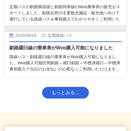
定期バスの釧路鶴居線と釧路阿寒線のWeb乗車券の販売がス
タートしました。釧路近郊の主要観光施設・観光地へ向けて
運行している路線バスを事前購入でわかりやすくご利用いた
だけます。Webでご希望の区間を購入いただき、ご指定の時
間のバスに乗車したら、降車時にWebチケットを乗務員へご
2025/09/29
定期路線バス
提示いただけるだけで、ご利用いただけます。（当日の時間
変更は自由です。それに伴うご予約変更の手続きや、弊社へ
釧路羅臼線の乗車券がWeb購入可能になりました
のご連絡は必要ございません。）
路線バス・釧路羅臼線の乗車券がWeb購入可能になりまし
た。Web購入可能区間釧路⇔羅臼釧路⇔中標津羅臼⇔中標津
事前購入で当日のお支払いの心配なくご利用いただけます。
バスご利用の際はご予約時にメールで届くWebチケットをバ
ス乗務員へご提示ください。
もっとみる…