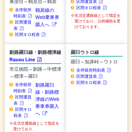
展望台⇔鶴見台⇔鶴居
区間運賃表
区間キロ程表
全停留所
鶴居線の
生活交通路線として指定を
時刻表
Web乗車券
受けており、公的補助を受
区間運賃
購入へ
けております。
表
区間キロ程表
釧路羅臼線・釧路標津線
羅臼ウトロ線
Rausu Line
羅臼⇔知床峠⇔ウトロ
市立病院⇔釧路⇔中標津
全停留所時刻表
⇔標津⇔羅臼
区間運賃表
区間キロ程表
全停留所
釧路羅臼
時刻表
線・釧路標
区間運賃
津線のWeb
表
乗車券購入
区間キロ
へ
程表
生活交通路線として指定を
受けており、