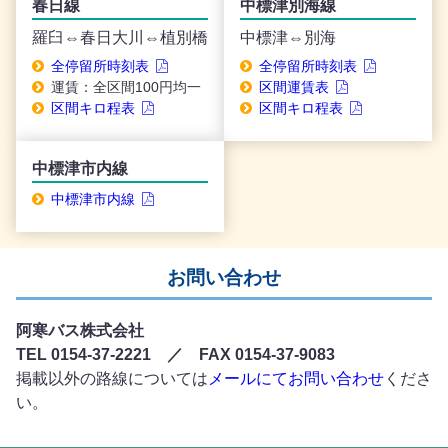
春日線
中標津別海線
羅臼⇔春日大川⇔植別橋
中標津⇔別海
全停留所時刻表
全停留所時刻表
運賃：全区間100円均一
区間運賃表
区間キロ程表
区間キロ程表
中標津市内線
中標津市内線
お問い合わせ
阿寒バス株式会社
TEL 0154-37-2221 ／ FAX 0154-37-9083
掲載以外の路線については
メールにてお問い合わせ
くださ
い。