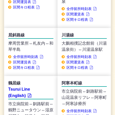
泉
区間運賃表
区間キロ程表
全停留所時刻表
区間運賃表
区間キロ程表
屈斜路線
川湯線
摩周営業所⇔札友内⇔和
大鵬相撲記念館前（川湯
琴半島
温泉街）⇔川湯温泉駅
全停留所時刻表
全停留所時刻表
区間運賃表
区間運賃表
区間キロ程表
区間キロ程表
鶴居線
阿寒本町線
Tsurui Line
市立病院前⇔釧路駅前⇔
(English)
山花温泉リフレ⇔阿寒町
⇔阿寒診療所
市立病院前⇔釧路駅前⇔
鶴野ニュータウン⇔湿原
全停留所時刻表