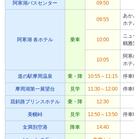
阿寒湖バスセンター
09:50
あかん
09:55
ホテル
ニュー
阿寒湖 各ホテル
乗車
10:00
鶴雅別
阿寒の
10:05
ホテル
道の駅摩周温泉
乗・降
10:55～11:15
停車時
摩周湖第一展望台
見学
11:30～12:00
停車時
屈斜路プリンスホテル
乗・降
12:30
美幌峠
見学
12:50～13:50
停車時
女満別空港
降車
14:40