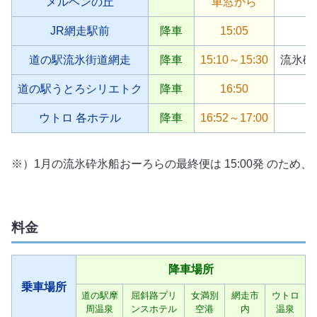
メルヘンの丘
車窓から
JR網走駅前
降車
15:05
道の駅流氷街道網走
降車
15:10～15:30
流氷砕
道の駅うとろシリエトク
降車
16:50
ウトロ 各ホテル
降車
16:52～17:00
）1月の流氷砕氷船おーろらの最終便は 15:00発 のため
料金
降車場所
乗車場所
道の駅摩
屈斜路プリ
女満別
網走市
ウトロ
周温泉
ンスホテル
空港
内
温泉