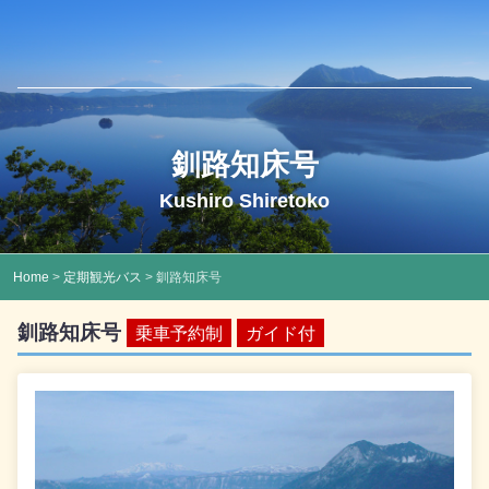
釧路知床号
Kushiro Shiretoko
Home
>
定期観光バス
> 釧路知床号
釧路知床号
乗車予約制
ガイド付