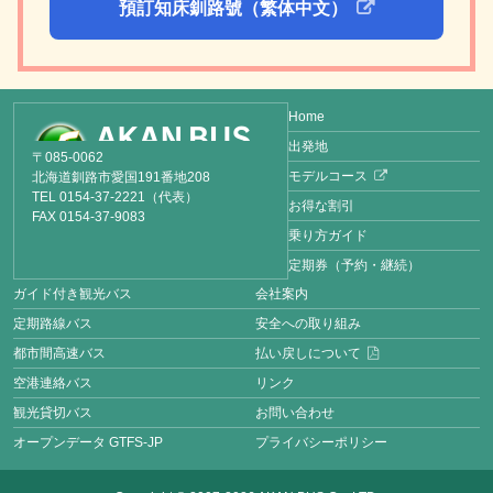
預訂知床釧路號（繁体中文）
Home
出発地
〒085-0062
モデルコース
北海道釧路市愛国191番地208
TEL 0154-37-2221（代表）
お得な割引
FAX 0154-37-9083
乗り方ガイド
定期券（予約・継続）
ガイド付き観光バス
会社案内
定期路線バス
安全への取り組み
都市間高速バス
払い戻しについて
空港連絡バス
リンク
観光貸切バス
お問い合わせ
オープンデータ GTFS-JP
プライバシーポリシー