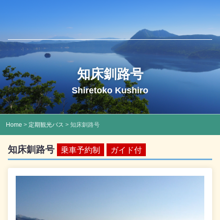
知床釧路号
Shiretoko Kushiro
Home
>
定期観光バス
> 知床釧路号
知床釧路号
乗車予約制
ガイド付