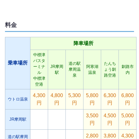
料金
降車場所
中標津
バスタ
乗車場所
道の駅
たんち
ーミナ
JR摩周
阿寒湖
釧路市
摩周温
ょう釧
ル
駅
温泉
内
泉
路空港
中標津
空港
4,300
4,800
5,300
5,800
6,300
6,800
ウトロ温泉
円
円
円
円
円
円
3,500
4,500
5,000
JR摩周駅
円
円
円
2,800
3,800
4,300
道の駅摩周