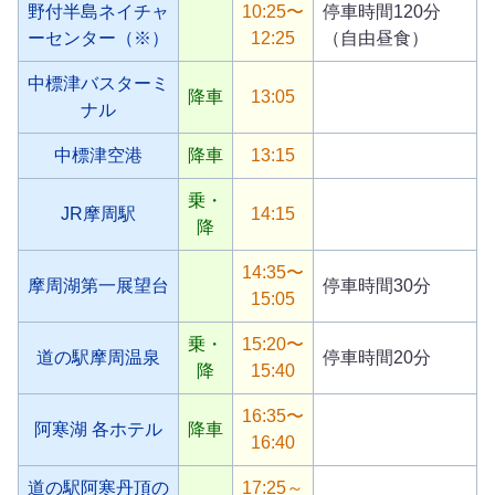
野付半島ネイチャ
10:25〜
停車時間120分
ーセンター（※）
12:25
（自由昼食）
中標津バスターミ
降車
13:05
ナル
中標津空港
降車
13:15
乗・
JR摩周駅
14:15
降
14:35〜
摩周湖第一展望台
停車時間30分
15:05
乗・
15:20〜
道の駅摩周温泉
停車時間20分
降
15:40
16:35〜
阿寒湖 各ホテル
降車
16:40
道の駅阿寒丹頂の
17:25～