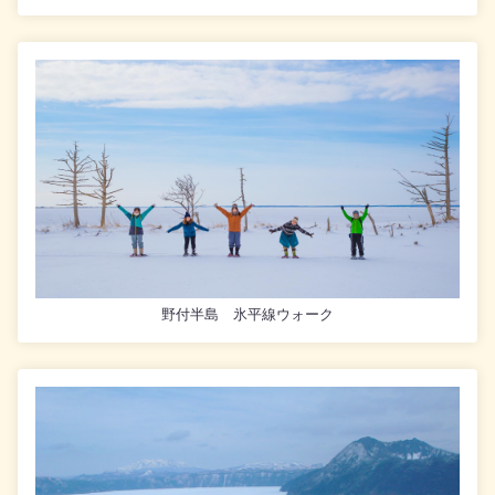
野付半島 氷平線ウォーク