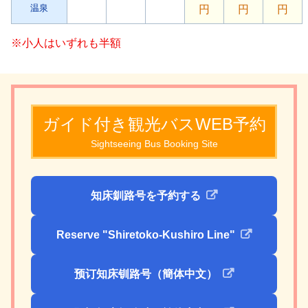
温泉
円
円
円
※小人はいずれも半額
ガイド付き観光バスWEB予約
Sightseeing Bus Booking Site
知床釧路号を予約する
Reserve "Shiretoko-Kushiro Line"
预订知床钏路号（簡体中文）