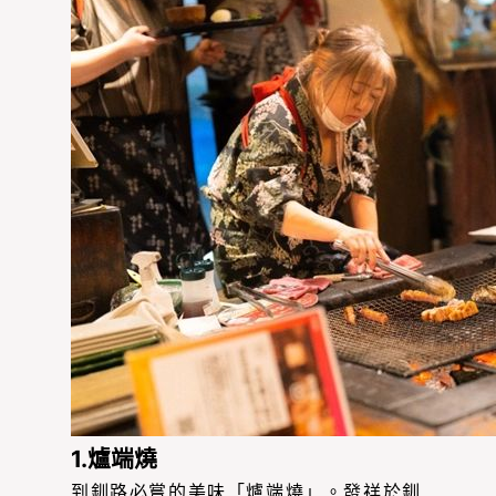
1.爐端燒
到釧路必嘗的美味「爐端燒」。發祥於釧