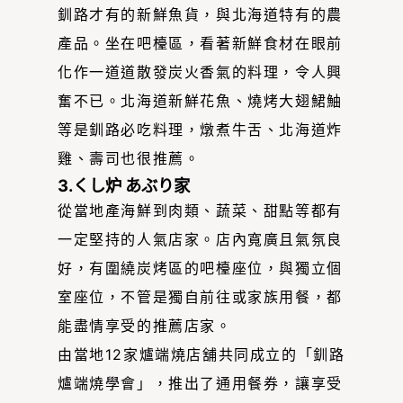
釧路才有的新鮮魚貨，與北海道特有的農
產品。坐在吧檯區，看著新鮮食材在眼前
化作一道道散發炭火香氣的料理，令人興
奮不已。北海道新鮮花魚、燒烤大翅鮶鮋
等是釧路必吃料理，燉煮牛舌、北海道炸
雞、壽司也很推薦。
3.くし炉 あぶり家
從當地產海鮮到肉類、蔬菜、甜點等都有
一定堅持的人氣店家。店內寬廣且氣氛良
好，有圍繞炭烤區的吧檯座位，與獨立個
室座位，不管是獨自前往或家族用餐，都
能盡情享受的推薦店家。
由當地12家爐端燒店舖共同成立的「釧路
爐端燒學會」，推出了通用餐券，讓享受