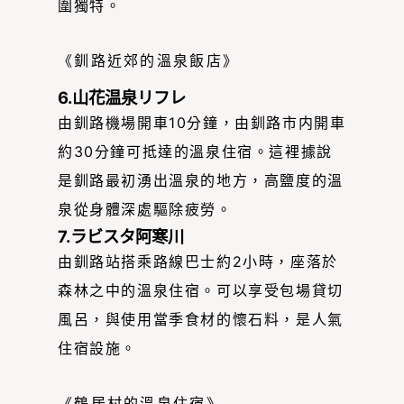
圍獨特。
《釧路近郊的溫泉飯店》
6.山花温泉リフレ
由釧路機場開車10分鐘，由釧路市内開車
約30分鐘可抵達的溫泉住宿。這裡據說
是釧路最初湧出溫泉的地方，高鹽度的溫
泉從身體深處驅除疲勞。
7.ラビスタ阿寒川
由釧路站搭乘路線巴士約2小時，座落於
森林之中的溫泉住宿。可以享受包場貸切
風呂，與使用當季食材的懷石料，是人氣
住宿設施。
《鶴居村的溫泉住宿》