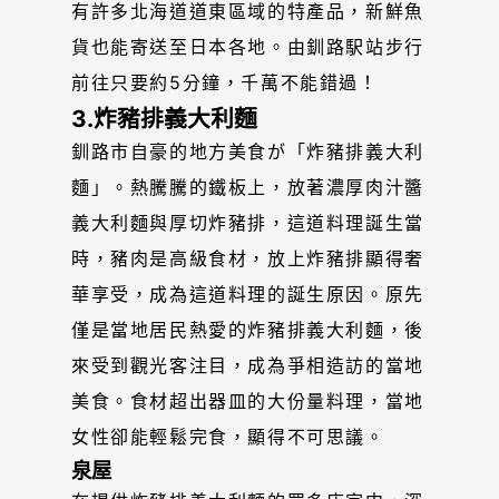
有許多北海道道東區域的特產品，新鮮魚
貨也能寄送至日本各地。由釧路駅站步行
前往只要約5分鐘，千萬不能錯過！
3.炸豬排義大利麵
釧路市自豪的地方美食が「炸豬排義大利
麵」。熱騰騰的鐵板上，放著濃厚肉汁醬
義大利麵與厚切炸豬排，這道料理誕生當
時，豬肉是高級食材，放上炸豬排顯得奢
華享受，成為這道料理的誕生原因。原先
僅是當地居民熱愛的炸豬排義大利麵，後
來受到觀光客注目，成為爭相造訪的當地
美食。食材超出器皿的大份量料理，當地
女性卻能輕鬆完食，顯得不可思議。
泉屋