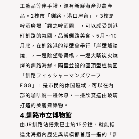
工藝品等伴手禮，還有新鮮海產與農產
品。2樓市「釧路・港口屋台」，3樓是
啤酒廣場「霧之啤酒園」，可以感受到港
町釧路的氛圍，品嘗釧路美食。5月〜10
月底，在釧路港的岸壁會舉行「岸壁爐端
燒」，一邊眺望幣舞橋，一邊大啖炭火燒
烤的釧路海鮮。隔壁並設的圓頂型植物園
「釧路フィッシャーマンズワーフ
EGG」，是市民的休閒區域，可以在內
部的咖啡廳一邊休息，一邊欣賞這由玻璃
打造的美麗建築物。
4.釧路市立博物館
由JR釧路站搭乘巴士約15分鐘，就能抵
達北海道內歷史與規模都首屈一指的「釧