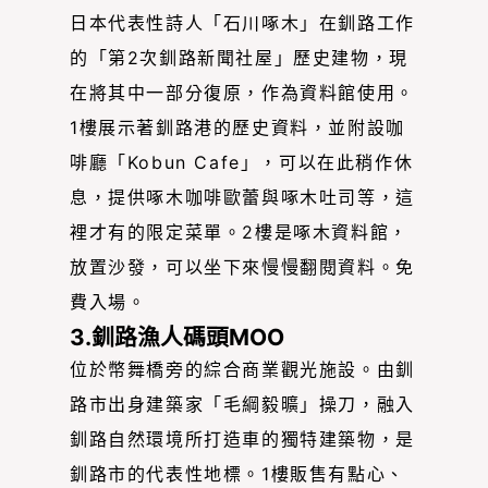
日本代表性詩人「石川啄木」在釧路工作
的「第2次釧路新聞社屋」歷史建物，現
在將其中一部分復原，作為資料館使用。
1樓展示著釧路港的歷史資料，並附設咖
啡廳「Kobun Cafe」，可以在此稍作休
息，提供啄木咖啡歐蕾與啄木吐司等，這
裡才有的限定菜單。2樓是啄木資料館，
放置沙發，可以坐下來慢慢翻閱資料。免
費入場。
3.釧路漁人碼頭MOO
位於幣舞橋旁的綜合商業觀光施設。由釧
路市出身建築家「毛綱毅曠」操刀，融入
釧路自然環境所打造車的獨特建築物，是
釧路市的代表性地標。1樓販售有點心、