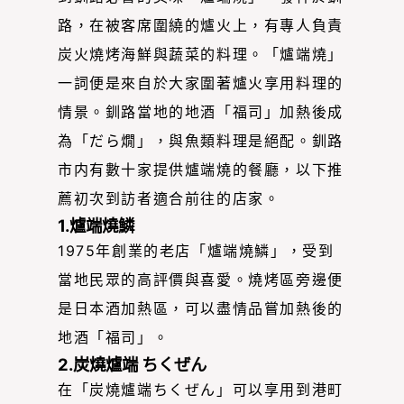
路，在被客席圍繞的爐火上，有專人負責
炭火燒烤海鮮與蔬菜的料理。「爐端燒」
一詞便是來自於大家圍著爐火享用料理的
情景。釧路當地的地酒「福司」加熱後成
為「だら燗」，與魚類料理是絕配。釧路
市内有數十家提供爐端燒的餐廳，以下推
薦初次到訪者適合前往的店家。
1.爐端燒鱗
1975年創業的老店「爐端燒鱗」，受到
當地民眾的高評價與喜愛。燒烤區旁邊便
是日本酒加熱區，可以盡情品嘗加熱後的
地酒「福司」。
2.炭燒爐端 ちくぜん
在「炭燒爐端ちくぜん」可以享用到港町