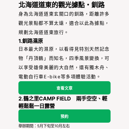
北海道道東的觀光據點・釧路
身為北海道道東玄關口的釧路，距離許多
觀光景點都不算太遠，適合以此為據點，
規劃北海道道東旅行。
1.釧路濕原
日本最大的濕原，以看得見特別天然記念
物「丹頂鶴」而知名，四季風景變換，可
以享受雄偉美麗的大自然，還有獨木舟、
電動自行車E-bike等多項體驗活動。
查看文章
2.鶴之里CAMP FIELD 兩手空空、輕
輕鬆鬆一日露營
預約
舉辦期間：5月下旬至10月左右