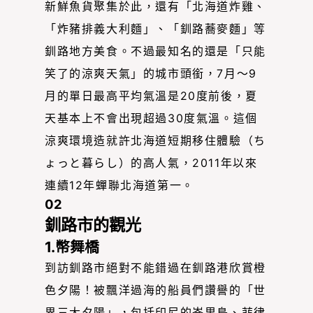
新鮮魚貨聚集於此，還有「北海道炸雞、
「炸豬排義大利麵」、「釧路蕎麥麵」等
釧路地方美食。不過最知名的還是「只能
笑了的涼爽天氣」的城市頭銜，7月〜9
月的單日最高平均氣溫是20度前後，夏
天基本上不會出現超過30度氣溫。這個
涼爽環境造就許北海道短期移住體驗（ち
ょっと暮らし）的高人氣，2011年以來
連續12年蟬聯北海道第一。
02
釧路市的觀光
1.幣舞橋
到訪釧路市絕對不能錯過在釧路港欣賞橙
色夕陽！被飄洋過海的船員們讚譽的「世
界三大夕陽」，包括印尼的峇里島、菲律