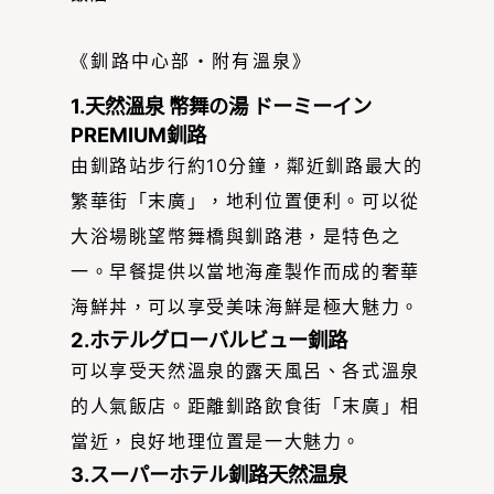
《釧路中心部・附有溫泉》
1.天然溫泉 幣舞の湯 ドーミーイン
PREMIUM釧路
由釧路站步行約10分鐘，鄰近釧路最大的
繁華街「末廣」，地利位置便利。可以從
大浴場眺望幣舞橋與釧路港，是特色之
一。早餐提供以當地海產製作而成的奢華
海鮮丼，可以享受美味海鮮是極大魅力。
2.ホテルグローバルビュー釧路
可以享受天然溫泉的露天風呂、各式溫泉
的人氣飯店。距離釧路飲食街「末廣」相
當近，良好地理位置是一大魅力。
3.スーパーホテル釧路天然温泉