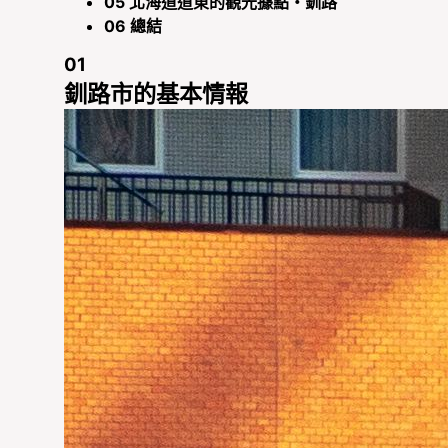
05
北海道道東的觀光據點・釧路
06
總結
01
釧路市的基本情報