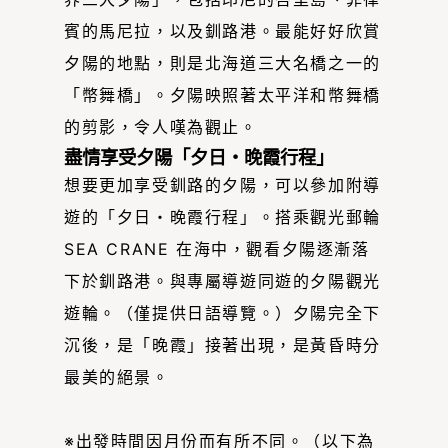
賓的馬尼拉，以及釧路港。最能好好欣賞
夕陽的地點，則是北海道三大名橋之一的
「幣舞橋」。夕陽映照著太平洋和幣舞橋
的剪影，令人嘆為觀止。
盡情享受夕陽「夕日・晚霞行程」
想要更加享受釧路的夕陽，可以參加附導
遊的「夕日・晚霞行程」。搭乘觀光郵輪
SEA CRANE 在海中，觀看夕陽逐漸落
下於釧路港。與專屬導遊同遊的夕陽觀光
遊輪。（僅提供日語導覽。）夕陽完全下
沉後，是「晚霞」接著出現，是黃昏時分
最美的絕景。
※出發時間因月份而有所不同。（以下為