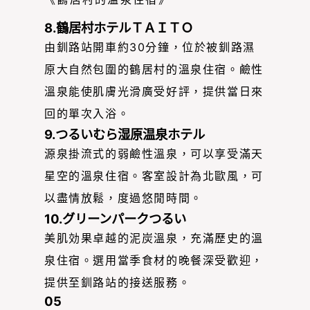
8.鶴居村ホテルＴＡＩＴＯ
由釧路站開車約30分鐘，位於被釧路濕
原大自然包圍的鶴居村的溫泉住宿。鹼性
溫泉能使肌膚光滑廣受好評，提供當日來
回的單次入浴。
9.つるいむら湿原温泉ホテル
源泉掛流式的弱鹼性溫泉，可以享受滿天
星空的溫泉住宿。客室設計為北歐風，可
以盡情放鬆，度過悠閒時間。
10.グリーンパークつるい
美肌効果卓越的泥炭溫泉，充滿歷史的溫
泉住宿。選用當季食材的晚餐深受歡迎，
提供至釧路站的接送服務。
05