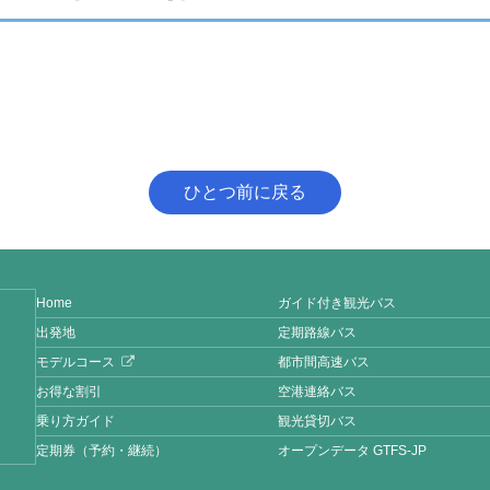
ひとつ前に戻る
Home
ガイド付き観光バス
出発地
定期路線バス
モデルコース
都市間高速バス
お得な割引
空港連絡バス
乗り方ガイド
観光貸切バス
定期券（予約・継続）
オープンデータ GTFS-JP