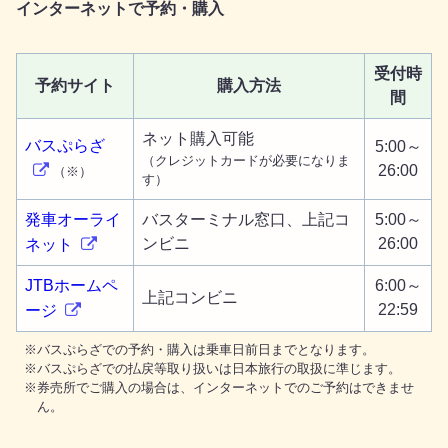
インターネットで予約・購入
受付時
予約サイト
購入方法
間
ネット購入可能
バスぷらざ
5:00～
（クレジットカードが必要になりま
26:00
（※）
す）
発車オーライ
バスターミナル窓口、上記コ
5:00～
ンビニ
26:00
ネット
JTBホームペ
6:00～
上記コンビニ
22:59
ージ
バスぷらざでの予約・購入は乗車日前日までとなります。
バスぷらざでの払戻等取り扱いは日本旅行の取扱に準じます。
券売所でご購入の場合は、インターネットでのご予約はできませ
ん。