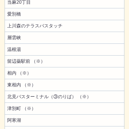
当麻20丁目
愛別橋
上川森のテラスバスタッチ
層雲峡
温根湯
留辺蘂駅前 （※）
相内 （※）
東相内 （※）
北見バスターミナル（③のりば） （※）
津別町 （※）
阿寒湖