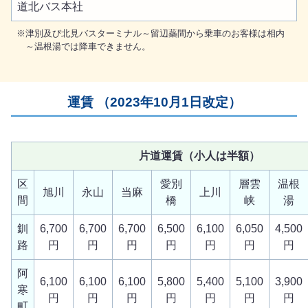
道北バス本社
津別及び北見バスターミナル～留辺蘂間から乗車のお客様は相内
～温根湯では降車できません。
運賃 （2023年10月1日改定）
片道運賃（小人は半額）
区
愛別
層雲
温根
旭川
永山
当麻
上川
間
橋
峡
湯
釧
6,700
6,700
6,700
6,500
6,100
6,050
4,500
路
円
円
円
円
円
円
円
阿
6,100
6,100
6,100
5,800
5,400
5,100
3,900
寒
円
円
円
円
円
円
円
町