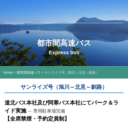
都市間高速バス
Express bus
Home
>
都市間高速バス
> サンライズ号（旭川～北見～釧路）
サンライズ号（旭川～北見～釧路）
道北バス本社及び阿寒バス本社にてパーク＆ラ
イド実施
～ 専用駐車場完備
【全席禁煙・予約定員制】