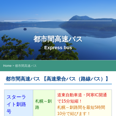
都市間高速バス
Express bus
Home
> 都市間高速バス
都市間高速バス 【高速乗合バス（路線バス）】
道東自動車道・阿寒IC開通
スターラ
札幌～釧
で15分短縮！
イト釧路
路
札幌～釧路間を最短5時間
号
10分で結びます！