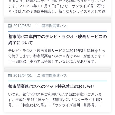
日頃より、阿寒バスをご利用いただき誠にありがとうござい
ます。２０２３年１０月１日(日)より、サンライズ号・石北
号・釧北号の３路線を統合し、新たなサンライズ号として運
行を開始いたします。路 線 名：サンライズ号区
間：旭川～北見～釧路予約開始日：令和５年９月１日～（令
2019/03/31
都市間高速バス
和５年１０月１日ご乗車分より）運 賃：主要区間は下
記の通り 【片 道】 旭川～釧路 … (旧) 6,100円 →
都市間バス車内でのテレビ・ラジオ・映画サービスの
(新) 6,700円 旭川～北見 … (旧) 3,950円 → (新) 4,400
終了について
円 北見～釧路 … (旧) 3,800円 → (新) 4,200円
【往 復】 旭川～釧路 … (旧)11,200円 → (新)12,400
テレビ・ラジオ・映画放映サービスは2019年3月31日をもっ
円 旭川～北見 … (旧) 7,500円 → (新) 8,300円 北
て終了します。都市間高速バスの車内で Wi-Fi が使えます！
見～釧路 … (旧) 6,800円 → (新) 7,600円 【回数
※一部路線・車両では搭載していない場合があります。
券】 旭川～釧路 … (旧)21,300円 → (新)23,600円
旭川～北見 … (旧)13,800円 → (新)15,400円 北見～釧
2012/04/01
都市間高速バス
路 … (旧)13,200円 → (新)14,600円※その他区間運賃、及
び運行時刻については下記画像をご参照ください。※令和5
都市間高速バスへのペット持込禁止のおしらせ
年10月1日（日）以前に購入されている乗車券については、
改定後も差額なしでご使用いただけます。津別ハイヤー（津
いつも、都市間バスをご利用いただき誠に有難うございま
別）、吉田家具金物店（大楽毛）、セブンイレブン阿寒町店
す。平成24年4月1日から、都市間バス「スターライト釧路
（阿寒町）での乗車券販売は終了になります。
号」・「特急ねむろ号」・「サンライズ旭川・釧路号」・
「特急 釧北号」へのペット（愛玩小動物）持込について、お