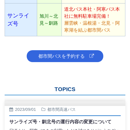
道北バス本社・阿寒バス本
サンライ
旭川～北
社に無料駐車場完備！
ズ号
見～釧路
層雲峡・温根湯・北見・阿
寒湖を結ぶ都市間バス
都市間バスを予約する
TOPICS
2023/09/01
都市間高速バス
サンライズ号・釧北号の運行内容の変更について