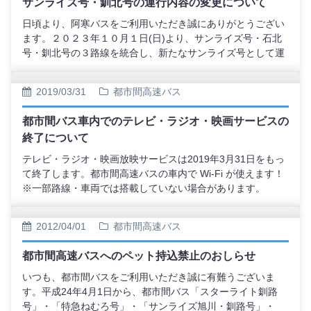
サンライズ号・釧北号の運行内容の変更について
日頃より、阿寒バスをご利用いただき誠にありがとうござい
ます。２０２３年１０月１日(日)より、サンライズ号・石北
号・釧北号の３路線を統合し、新たなサンライズ号として運
行を開始いたします。路 線 名：サンライズ号区
間：旭川～北見～釧路予約開始日：令和５年９月１日～（令
2019/03/31
都市間高速バス
和５年１０月１日ご乗車分より）運 賃：主要区間は下
記の通り 【片 道】 旭川～釧路 … (旧) 6,100円 →
都市間バス車内でのテレビ・ラジオ・映画サービスの
(新) 6,700円 旭川～北見 … (旧) 3,950円 → (新) 4,400
終了について
円 北見～釧路 … (旧) 3,800円 → (新) 4,200円
【往 復】 旭川～釧路 … (旧)11,200円 → (新)12,400
テレビ・ラジオ・映画放映サービスは2019年3月31日をもっ
円 旭川～北見 … (旧) 7,500円 → (新) 8,300円 北
て終了します。都市間高速バスの車内で Wi-Fi が使えます！
見～釧路 … (旧) 6,800円 → (新) 7,600円 【回数
※一部路線・車両では搭載していない場合があります。
券】 旭川～釧路 … (旧)21,300円 → (新)23,600円
旭川～北見 … (旧)13,800円 → (新)15,400円 北見～釧
2012/04/01
都市間高速バス
路 … (旧)13,200円 → (新)14,600円※その他区間運賃、及
び運行時刻については下記画像をご参照ください。※令和5
都市間高速バスへのペット持込禁止のおしらせ
年10月1日（日）以前に購入されている乗車券については、
改定後も差額なしでご使用いただけます。津別ハイヤー（津
いつも、都市間バスをご利用いただき誠に有難うございま
別）、吉田家具金物店（大楽毛）、セブンイレブン阿寒町店
す。平成24年4月1日から、都市間バス「スターライト釧路
（阿寒町）での乗車券販売は終了になります。
号」・「特急ねむろ号」・「サンライズ旭川・釧路号」・