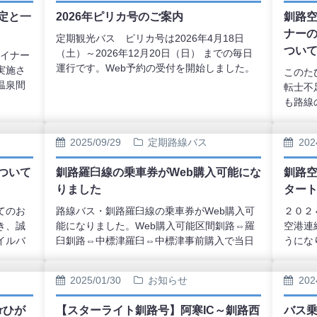
いただ
季よりコース変更がございます。釧路知床号
定と一
2026年ピリカ号のご案内
釧路
当日の
は女満別空港・網走へ立ち寄りがなくなりま
ナー
約変更
す。（JR知床斜里駅から網走方面へ接続可能
定期観光バス ピリカ号は2026年4月18日
つい
ざいま
です）あらたに清里町・知床斜里駅を経由し
（土）～2026年12月20日（日） までの毎日
ライナー
ます。知床釧路号は新たに開陽台へ立ち寄り
運行です。Web予約の受付を開始しました。
実施さ
このた
ます。（摩周湖への立ち寄りが無くなりま
温泉間
転士不
す。）また、今季の運行は阿寒バス旅行サー
。道の
も路線
ビスが旅行企画・実施する募集型企画旅行に
阿寒線
定およ
なります。お申込みはWeb限定となりますの
しま
実施さ
で、ご了承ください。
2025/09/29
定期路線バス
202
けいい
用のお
お願い
が、何
ついて
釧路羅臼線の乗車券がWeb購入可能にな
釧路空
ます。
りました
ター
てのお
路線バス・釧路羅臼線の乗車券がWeb購入可
２０２
き、誠
能になりました。Web購入可能区間釧路⇔羅
空港連
イルバ
臼釧路⇔中標津羅臼⇔中標津事前購入で当日
うにな
されて
のお支払いの心配なくご利用いただけます。
で、現
なって
バスご利用の際はご予約時にメールで届く
降りて
2025/01/30
お知らせ
202
リー類
Webチケットをバス乗務員へご提示くださ
いただ
等）
い。
ールに
rひが
【スターライト釧路号】阿寒IC～釧路西
バス
へお持
き、乗