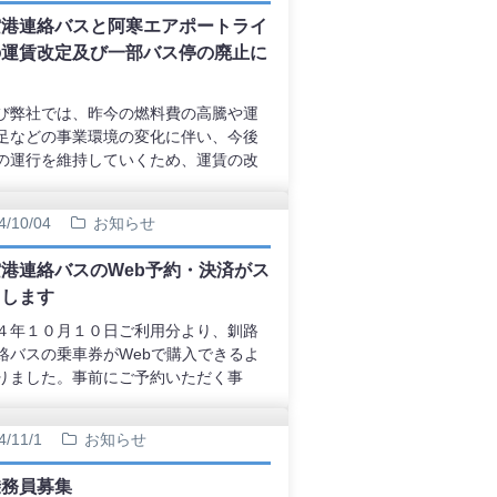
空港連絡バスと阿寒エアポートライ
の運賃改定及び一部バス停の廃止に
て
び弊社では、昨今の燃料費の高騰や運
足などの事業環境の変化に伴い、今後
の運行を維持していくため、運賃の改
び一部ご利用の少ない停留所の廃止を
せていただくこととなりました。ご利
4/10/04
お知らせ
客様にはご負担をおかけいたします
卒ご理解賜りますようお願い申し上げ
港連絡バスのWeb予約・決済がス
トします
４年１０月１０日ご利用分より、釧路
絡バスの乗車券がWebで購入できるよ
りました。事前にご予約いただく事
金の準備が不要になります。飛行機を
、自動販売機に並ばずにバスへご乗車
4/11/1
お知らせ
けます。バス降車の際にご予約返信メ
あるQRをバス乗務員へご提示いただ
乗務員募集
務員が読み取ることでスムーズにご利