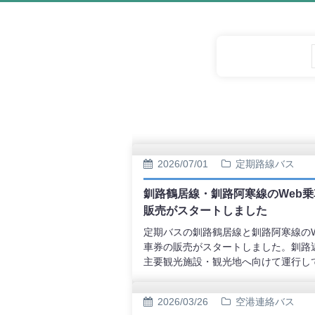
2026/07/01
定期路線バス
釧路鶴居線・釧路阿寒線のWeb
販売がスタートしました
定期バスの釧路鶴居線と釧路阿寒線のW
車券の販売がスタートしました。釧路
主要観光施設・観光地へ向けて運行し
路線バスを事前購入でわかりやすくご
ただけます。Webでご希望の区間を購
2026/03/26
空港連絡バス
だき、ご指定の時間のバスに乗車した