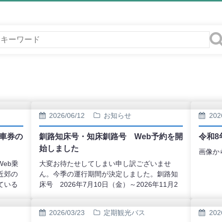
2026/06/12
お知らせ
202
乗車券の
釧路知床号・知床釧路号 Web予約を開
令和
始しました
画像か
eb乗
大変お待たせしてしまい申し訳ございませ
近郊の
ん。今季の運行期間が決定しました。釧路知
ている
床号 2026年7月10日（金）～2026年11月2
利用い
日（月）までの毎日知床釧路号 2026年7月
入いた
11日（土）～2026年11月3日（火）までの毎
2026/03/23
定期観光バス
202
ら、降
日Web予約の受付を開始しました。また、今