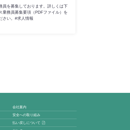
だけます。釧路空港～釧路市街地の９
務員を募集しております。詳しくは下
区間（両方向）で運用を開始します。
ス乗務員募集要項（PDFファイル）を
間では従来通りの運用になります。従
ださい。#求人情報
当日の現金でのご利用もできます。
予約制ではありません）
会社案内
安全への取り組み
払い戻しについて