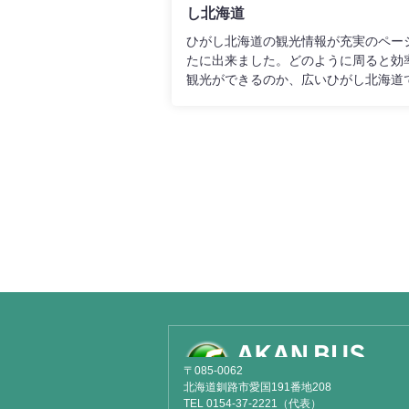
し北海道
ち込みいただきますようお願いいたし
車内にお持ち込みいただくことで、万
ひがし北海道の観光情報が充実のペー
常が発生した際にも速やかに確認・対
たに出来ました。どのように周ると効
ことができ、安全運行に繋がります。
観光ができるのか、広いひがし北海道
にはお手数をおかけいたしますが、安
ような楽しみ方ができるのか、たくさ
適な運行のため、何卒ご理解とご協力
のご提案をみなさまへ
ますようお願い申し上げます。
〒085-0062
北海道釧路市愛国191番地208
TEL 0154-37-2221（代表）