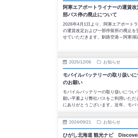
車時にWebチケットを乗務員へご提示
阿寒エアポートライナーの運賃改
けるだけで、ご利用いただけます。（
部バス停の廃止について
時間変更は自由です。それに伴うご予
の手続きや、弊社へのご連絡は必要ご
2026年4月1日より、阿寒エアポート
せん。）
の運賃改定および一部停留所の廃止を
せていただきます。釧路空港～阿寒湖
は往復ともに直行での運行になります
駅阿寒丹頂の里へのアクセスは30番の
をご利用いただきますようお願いいた
2025/12/06
お知らせ
す。ご利用のお客様にはご負担をおか
たしますが、何卒ご理解賜りますよう
モバイルバッテリーの取り扱いに
申し上げます。
のお願い
モバイルバッテリーの取り扱いについ
願い平素より弊社バスをご利用いただ
にありがとうございます。近年、モバ
ッテリーによる発火事例が各地で報告
おり、輸送中の安全確保が一層重要と
2024/09/21
お知らせ
おります。このため、モバイルバッテ
（携帯端末用充電器・予備バッテリー
ひがし北海道 観光ナビ Discove
は、荷物室への収納はせず、必ず車内