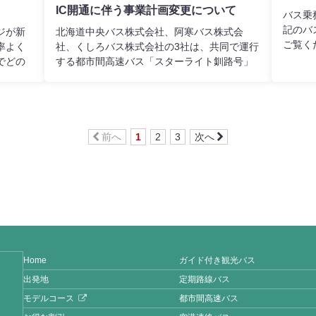
IC開通に伴う事業計画変更について
ます。
用いた
バス乗
が一異
５０円
記のバ
ジが新
北海道中央バス株式会社、阿寒バス株式会
応する
途中区
ご覧く
率よく
社、くしろバス株式会社の3社は、共同で運行
お客様
来通り
でどの
する都市間高速バス「スターライト釧路号」
全で快
（完全
んの旅
を、道東自動車道阿寒IC～釧路西IC間の開通
を賜り
に伴い、令和7年（2025年）4月1日より運行
経路・運行時刻・停留所を変更し、所要時間
を短縮いたします。皆様のご利用を心よりお
待ち申し上げております。
前へ
1
2
3
次へ
Home
ガイド付き観光バス
出発地
定期路線バス
モデルコース
都市間高速バス