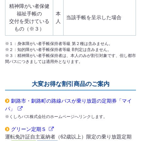
精神障がい者保健
福祉手帳の
本
当該手帳を呈示した場合
交付を受けている
人
もの（※３）
※１：身体障がい者手帳保持者等級 第２種は含みません。
※２：知的障がい者手帳保持者等級 B判定は含みません。
※３：精神障がい者手帳保持者は、本人のみが割引対象です、但し都市
間バスにつきましては適用外となります。
大変お得な割引商品のご案内
釧路市・釧路町の路線バスが乗り放題の定期券「マイ
パ」
※くしろバス株式会社のホームページへリンクします。
グリーン定期Ｓ
運転免許証自主返納者（62歳以上）限定の乗り放題定期