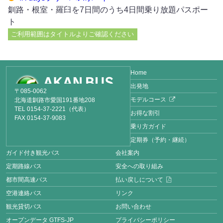
釧路・根室・羅臼を7日間のうち4日間乗り放題パスポー
ト
ご利用範囲はタイトルよりご確認ください
Home
出発地
〒085-0062
モデルコース
北海道釧路市愛国191番地208
TEL 0154-37-2221（代表）
お得な割引
FAX 0154-37-9083
乗り方ガイド
定期券（予約・継続）
ガイド付き観光バス
会社案内
定期路線バス
安全への取り組み
都市間高速バス
払い戻しについて
空港連絡バス
リンク
観光貸切バス
お問い合わせ
オープンデータ GTFS-JP
プライバシーポリシー