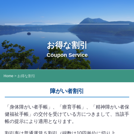
お得な割引
Coupon Service
Home
> お得な割引
障がい者割引
「身体障がい者手帳」、「療育手帳」、「精神障がい者保
健福祉手帳」の交付を受けている方につきまして、当該手
帳の提示により適用となります。
割引率は普通運賃５割引（端数は10円単位に切り上